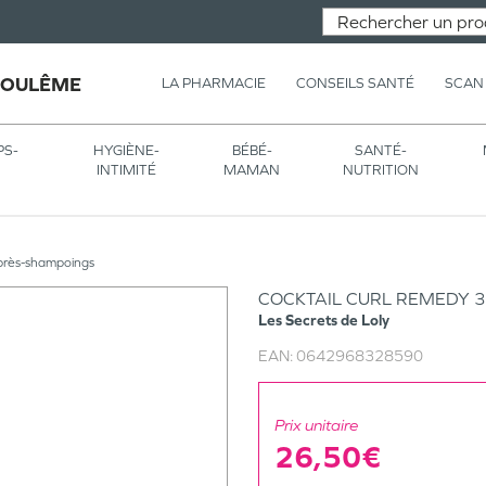
GOULÊME
LA PHARMACIE
CONSEILS SANTÉ
SCAN
PS-
HYGIÈNE-
BÉBÉ-
SANTÉ-
INTIMITÉ
MAMAN
NUTRITION
près-shampoings
COCKTAIL CURL REMEDY 
Les Secrets de Loly
EAN:
0642968328590
Prix unitaire
26,50€