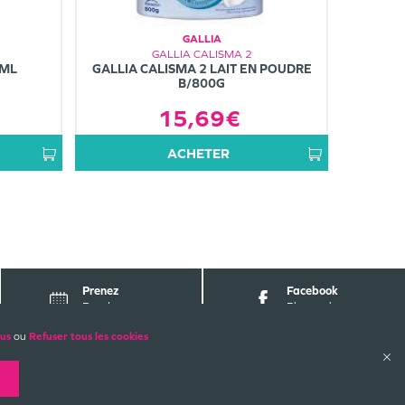
GALLIA
GALLIA CALISMA 2
0ML
GALLIA CALISMA 2 LAIT EN POUDRE
B/800G
15,69€
ACHETER
Prenez
Facebook
Rendez-vous
Pharmabest
lus
ou
Refuser tous les cookies
ALES
PAIEMENTS SÉCURISÉS