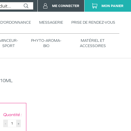
ME CONNECTER
MON PANIER
 D’ORDONNANCE
MESSAGERIE
PRISE DE RENDEZ-VOUS
MINCEUR-
PHYTO-AROMA-
MATÉRIEL ET
SPORT
BIO
ACCESSOIRES
310ML
Quantité :
-
+