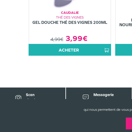
CAUDALIE
THÉ DES VIGNES
GEL DOUCHE THÉ DES VIGNES 200ML
NOURR
3,99€
4,99€
ACHETER
Scan
Messagerie
d'ordonnance
sécurisée
qui nous permettent de vous p
C
Gr
9 