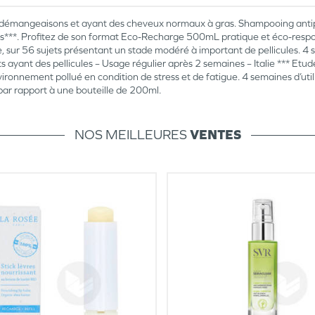
 démangeaisons et ayant des cheveux normaux à gras. Shampooing antipell
ines***. Profitez de son format Eco-Recharge 500mL pratique et éco-resp
 sur 56 sujets présentant un stade modéré à important de pellicules. 4 
ets ayant des pellicules – Usage régulier après 2 semaines – Italie *** Et
vironnement pollué en condition de stress et de fatigue. 4 semaines d’util
ar rapport à une bouteille de 200ml.
NOS MEILLEURES
VENTES