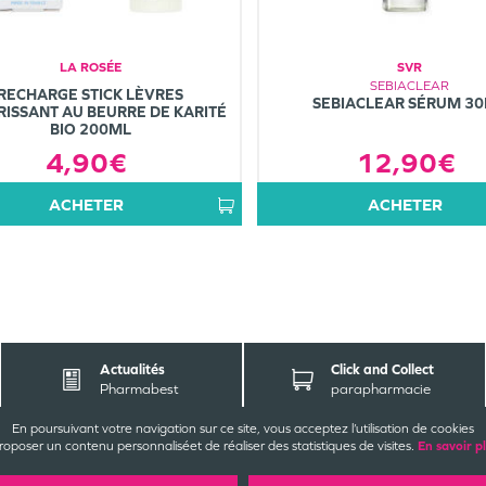
LA ROSÉE
SVR
SEBIACLEAR
RECHARGE STICK LÈVRES
SEBIACLEAR SÉRUM 3
ISSANT AU BEURRE DE KARITÉ
BIO 200ML
12,90€
4,90€
ACHETER
ACHETER
Actualités
Click and Collect
Pharmabest
parapharmacie
En poursuivant votre navigation sur ce site, vous acceptez l’utilisation de cookies
ONTACT
EZ-NOUS
INFORMATIONS
LÉG
roposer un contenu personnalisé
et de réaliser des statistiques de visites.
En savoir p
ande Pharmacie Joubert
CGU / CGV