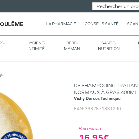
GOULÊME
LA PHARMACIE
CONSEILS SANTÉ
SCAN
PS-
HYGIÈNE-
BÉBÉ-
SANTÉ-
INTIMITÉ
MAMAN
NUTRITION
gs
DS SHAMPOOING TRAITAN
NORMAUX À GRAS 400ML
Vichy
Dercos Technique
EAN:
3337871331290
Prix unitaire
16,95€