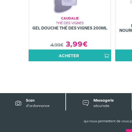
CAUDALIE
THÉ DES VIGNES
GEL DOUCHE THÉ DES VIGNES 200ML
NOURR
3,99€
4,99€
ACHETER
Scan
Messagerie
d'ordonnance
sécurisée
C
qui nous permettent de vous p
Gr