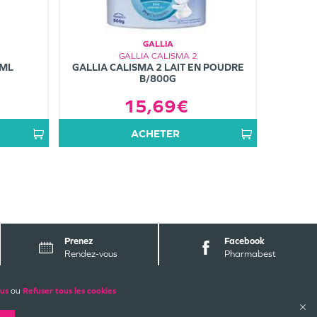
GALLIA
GALLIA CALISMA 2
0ML
GALLIA CALISMA 2 LAIT EN POUDRE
B/800G
15,69€
ACHETER
Prenez
Facebook
Rendez-vous
Pharmabest
ALES
PAIEMENTS SÉCURISÉS
lus
ou
Refuser tous les cookies