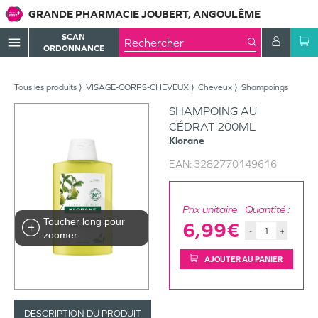
GRANDE PHARMACIE JOUBERT, ANGOULÊME
SCAN
menu
ORDONNANCE
Tous les produits
VISAGE-CORPS-CHEVEUX
Cheveux
Shampoings
SHAMPOING AU
CÉDRAT 200ML
Klorane
EAN:
3282770149616
Prix unitaire
Quantité :
Toucher long pour
6,99€
-
+
zoomer
AJOUTER AU PANIER
DESCRIPTION DU PRODUIT