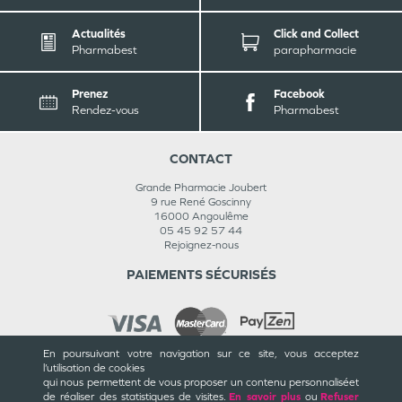
Actualités
Click and Collect
Pharmabest
parapharmacie
Prenez
Facebook
Rendez-vous
Pharmabest
CONTACT
Grande Pharmacie Joubert
9 rue René Goscinny
16000
Angoulême
05 45 92 57 44
Rejoignez-nous
PAIEMENTS SÉCURISÉS
En poursuivant votre navigation sur ce site, vous acceptez
l’utilisation de cookies
INFORMATIONS
qui nous permettent de vous proposer un contenu personnalisé
et
de réaliser des statistiques de visites.
En savoir plus
ou
Refuser
CGU / CGV