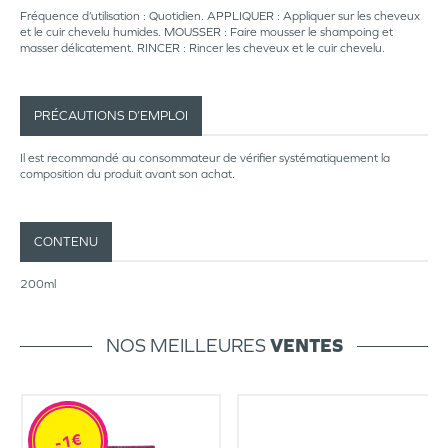
Fréquence d’utilisation : Quotidien. APPLIQUER : Appliquer sur les cheveux
et le cuir chevelu humides. MOUSSER : Faire mousser le shampoing et
masser délicatement. RINCER : Rincer les cheveux et le cuir chevelu.
PRÉCAUTIONS D’EMPLOI
Il est recommandé au consommateur de vérifier systématiquement la
composition du produit avant son achat.
CONTENU
200ml
NOS MEILLEURES
VENTES
-1€