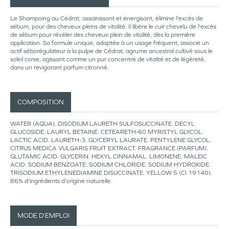
Le Shampoing au Cédrat, assainissant et énergisant, élimine l'excès de
sébum, pour des cheveux pleins de vitalité. Il libère le cuir chevelu de l'excès
de sébum pour révéler des cheveux plein de vitalité, dès la première
application. Sa formule unique, adaptée à un usage fréquent, associe un
actif séborégulateur à la pulpe de Cédrat, agrume ancestral cultivé sous le
soleil corse, agissant comme un pur concentré de vitalité et de légèreté,
dans un revigorant parfum citronné.
COMPOSITION
WATER (AQUA). DISODIUM LAURETH SULFOSUCCINATE. DECYL
GLUCOSIDE. LAURYL BETAINE. CETEARETH-60 MYRISTYL GLYCOL.
LACTIC ACID. LAURETH-3. GLYCERYL LAURATE. PENTYLENE GLYCOL.
CITRUS MEDICA VULGARIS FRUIT EXTRACT. FRAGRANCE (PARFUM).
GLUTAMIC ACID. GLYCERIN. HEXYL CINNAMAL. LIMONENE. MALEIC
ACID. SODIUM BENZOATE. SODIUM CHLORIDE. SODIUM HYDROXIDE.
TRISODIUM ETHYLENEDIAMINE DISUCCINATE. YELLOW 5 (CI 19140).
86% d'ingrédients d'origine naturelle.
MODE D’EMPLOI