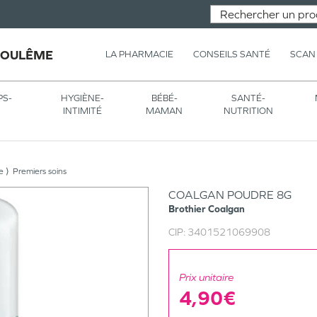
GOULÊME
LA PHARMACIE
CONSEILS SANTÉ
SCAN
PS-
HYGIÈNE-
BÉBÉ-
SANTÉ-
INTIMITÉ
MAMAN
NUTRITION
e
Premiers soins
COALGAN POUDRE 8G
Brothier
Coalgan
CIP:
3401521069908
Prix unitaire
4,90€