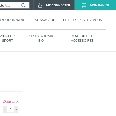
ME CONNECTER
MON PANIER
 D’ORDONNANCE
MESSAGERIE
PRISE DE RENDEZ-VOUS
MINCEUR-
PHYTO-AROMA-
MATÉRIEL ET
SPORT
BIO
ACCESSOIRES
Quantité :
-
+