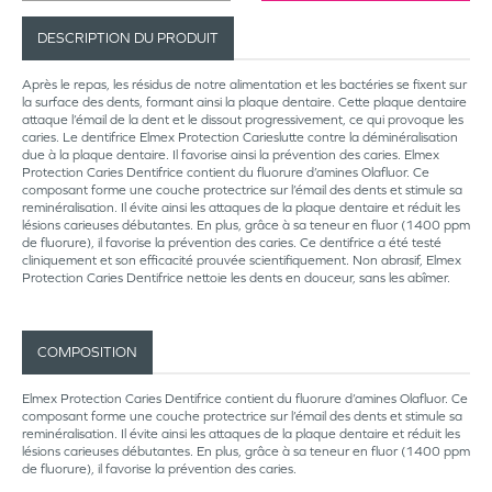
DESCRIPTION DU PRODUIT
Après le repas, les résidus de notre alimentation et les bactéries se fixent sur
la surface des dents, formant ainsi la plaque dentaire. Cette plaque dentaire
attaque l’émail de la dent et le dissout progressivement, ce qui provoque les
caries. Le dentifrice Elmex Protection Carieslutte contre la déminéralisation
due à la plaque dentaire. Il favorise ainsi la prévention des caries. Elmex
Protection Caries Dentifrice contient du fluorure d’amines Olafluor. Ce
composant forme une couche protectrice sur l’émail des dents et stimule sa
reminéralisation. Il évite ainsi les attaques de la plaque dentaire et réduit les
lésions carieuses débutantes. En plus, grâce à sa teneur en fluor (1400 ppm
de fluorure), il favorise la prévention des caries. Ce dentifrice a été testé
cliniquement et son efficacité prouvée scientifiquement. Non abrasif, Elmex
Protection Caries Dentifrice nettoie les dents en douceur, sans les abîmer.
COMPOSITION
Elmex Protection Caries Dentifrice contient du fluorure d’amines Olafluor. Ce
composant forme une couche protectrice sur l’émail des dents et stimule sa
reminéralisation. Il évite ainsi les attaques de la plaque dentaire et réduit les
lésions carieuses débutantes. En plus, grâce à sa teneur en fluor (1400 ppm
de fluorure), il favorise la prévention des caries.