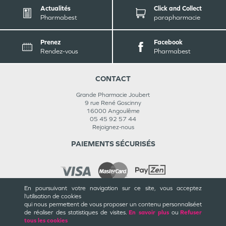
Actualités
Click and Collect
Pharmabest
parapharmacie
Prenez
Facebook
Rendez-vous
Pharmabest
CONTACT
Grande Pharmacie Joubert
9 rue René Goscinny
16000
Angoulême
05 45 92 57 44
Rejoignez-nous
PAIEMENTS SÉCURISÉS
En poursuivant votre navigation sur ce site, vous acceptez
l’utilisation de cookies
INFORMATIONS
qui nous permettent de vous proposer un contenu personnalisé
et
de réaliser des statistiques de visites.
En savoir plus
ou
Refuser
CGU / CGV
tous les cookies
Mentions légales