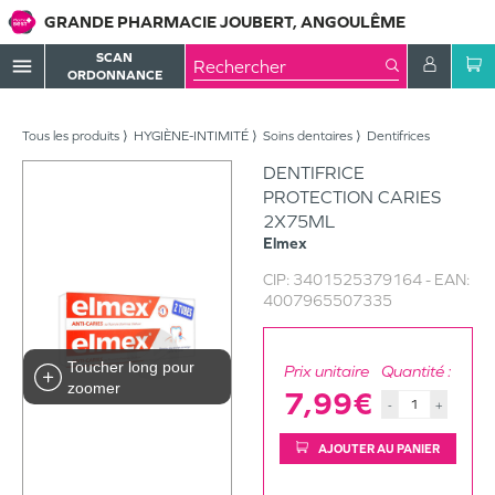
GRANDE PHARMACIE JOUBERT, ANGOULÊME
SCAN
menu
ORDONNANCE
Tous les produits
HYGIÈNE-INTIMITÉ
Soins dentaires
Dentifrices
DENTIFRICE
PROTECTION CARIES
2X75ML
Elmex
CIP:
3401525379164
- EAN:
4007965507335
Toucher long pour
Prix unitaire
Quantité :
zoomer
7,99€
-
+
AJOUTER AU PANIER