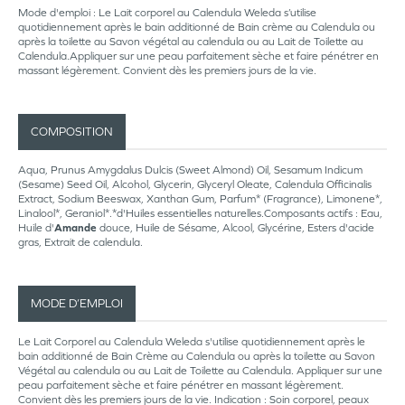
Mode d'emploi : Le Lait corporel au Calendula Weleda s’utilise
quotidiennement après le bain additionné de Bain crème au Calendula ou
après la toilette au Savon végétal au calendula ou au Lait de Toilette au
Calendula.Appliquer sur une peau parfaitement sèche et faire pénétrer en
massant légèrement. Convient dès les premiers jours de la vie.
COMPOSITION
Aqua, Prunus Amygdalus Dulcis (Sweet Almond) Oil, Sesamum Indicum
(Sesame) Seed Oil, Alcohol, Glycerin, Glyceryl Oleate, Calendula Officinalis
Extract, Sodium Beeswax, Xanthan Gum, Parfum* (Fragrance), Limonene*,
Linalool*, Geraniol*.*d'Huiles essentielles naturelles.Composants actifs : Eau,
Huile d'
Amande
douce, Huile de Sésame, Alcool, Glycérine, Esters d'acide
gras, Extrait de calendula.
MODE D’EMPLOI
Le Lait Corporel au Calendula Weleda s'utilise quotidiennement après le
bain additionné de Bain Crème au Calendula ou après la toilette au Savon
Végétal au calendula ou au Lait de Toilette au Calendula. Appliquer sur une
peau parfaitement sèche et faire pénétrer en massant légèrement.
Convient dès les premiers jours de la vie. Indication : Soin corporel, peaux