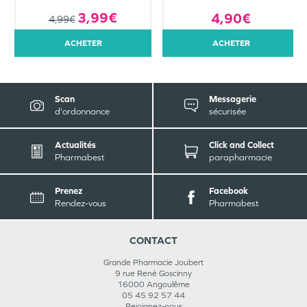
3,99€
4,90€
4,99€
ACHETER
ACHETER
Scan
Messagerie
d'ordonnance
sécurisée
Actualités
Click and Collect
Pharmabest
parapharmacie
Prenez
Facebook
Rendez-vous
Pharmabest
CONTACT
Grande Pharmacie Joubert
9 rue René Goscinny
16000
Angoulême
05 45 92 57 44
Rejoignez-nous