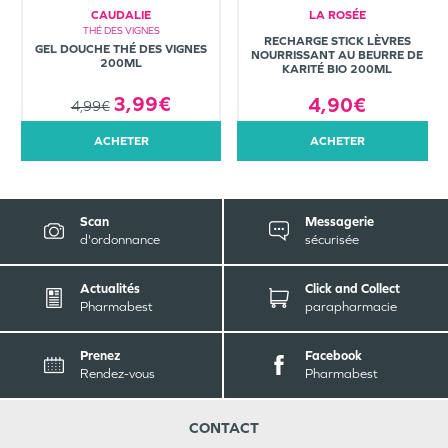
CAUDALIE
LA ROSÉE
THÉ DES VIGNES
RECHARGE STICK LÈVRES
GEL DOUCHE THÉ DES VIGNES
NOURRISSANT AU BEURRE DE
200ML
KARITÉ BIO 200ML
3,99€
4,90€
4,99€
ACHETER
ACHETER
Scan
Messagerie
d'ordonnance
sécurisée
Actualités
Click and Collect
Pharmabest
parapharmacie
Prenez
Facebook
Rendez-vous
Pharmabest
CONTACT