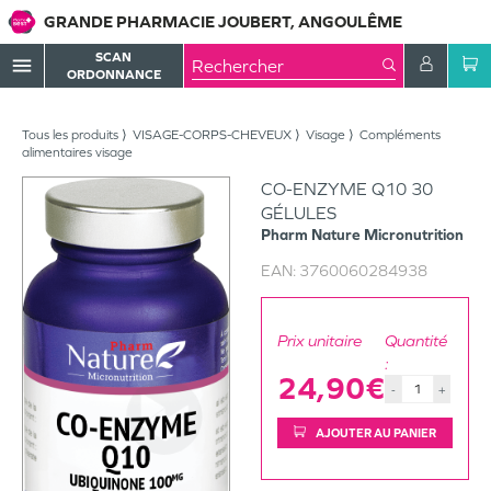
GRANDE PHARMACIE JOUBERT, ANGOULÊME
SCAN
menu
ORDONNANCE
Tous les produits
VISAGE-CORPS-CHEVEUX
Visage
Compléments
alimentaires visage
CO-ENZYME Q10 30
GÉLULES
Pharm Nature Micronutrition
EAN:
3760060284938
Prix unitaire
Quantité
:
24,90€
-
+
AJOUTER AU PANIER