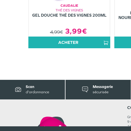
CAUDALIE
THÉ DES VIGNES
GEL DOUCHE THÉ DES VIGNES 200ML
NOURR
3,99€
4,99€
ACHETER
Scan
Messagerie
d'ordonnance
sécurisée
C
Gr
9 
1