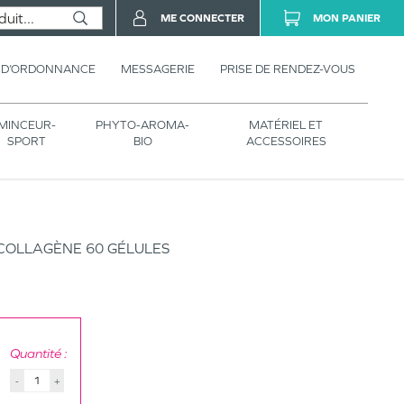
ME CONNECTER
MON PANIER
 D’ORDONNANCE
MESSAGERIE
PRISE DE RENDEZ-VOUS
MINCEUR-
PHYTO-AROMA-
MATÉRIEL ET
SPORT
BIO
ACCESSOIRES
COLLAGÈNE 60 GÉLULES
Quantité :
-
+