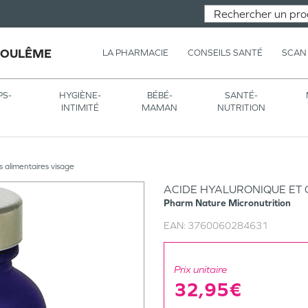
GOULÊME
LA PHARMACIE
CONSEILS SANTÉ
SCAN
PS-
HYGIÈNE-
BÉBÉ-
SANTÉ-
INTIMITÉ
MAMAN
NUTRITION
alimentaires visage
ACIDE HYALURONIQUE ET 
Pharm Nature Micronutrition
EAN:
3760060284631
Prix unitaire
32,95€