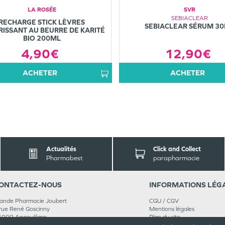
LA ROSÉE
SVR
SEBIACLEAR
RECHARGE STICK LÈVRES
SEBIACLEAR SÉRUM 3
ISSANT AU BEURRE DE KARITÉ
BIO 200ML
12,90€
4,90€
ACHETER
ACHETER
Actualités
Click and Collect
Pharmabest
parapharmacie
ONTACT
EZ-NOUS
INFORMATIONS
LÉG
ande Pharmacie Joubert
CGU / CGV
rue René Goscinny
Mentions légales
6000
Angoulême
Plan du site