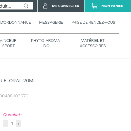
ME CONNECTER
MON PANIER
 D’ORDONNANCE
MESSAGERIE
PRISE DE RENDEZ-VOUS
MINCEUR-
PHYTO-AROMA-
MATÉRIEL ET
SPORT
BIO
ACCESSOIRES
IR FLORAL 20ML
00488103670
Quantité :
-
+