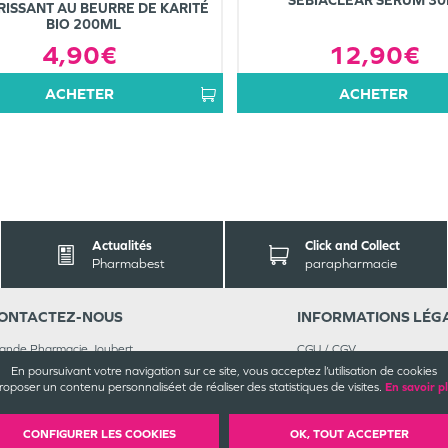
SEBIACLEAR SÉRUM 3
ISSANT AU BEURRE DE KARITÉ
BIO 200ML
12,90€
4,90€
ACHETER
ACHETER
Actualités
Click and Collect
Pharmabest
parapharmacie
ONTACT
EZ-NOUS
INFORMATIONS
LÉG
ande Pharmacie Joubert
CGU / CGV
rue René Goscinny
Mentions légales
En poursuivant votre navigation sur ce site, vous acceptez l’utilisation de cookies
6000
Angoulême
Plan du site
roposer un contenu personnalisé
et de réaliser des statistiques de visites.
En savoir p
 45 92 57 44
Cookies et confidentialité
joignez-nous
Rappels de produits
CONFIGURER LES COOKIES
OK, TOUT ACCEPTER
©
Valwin