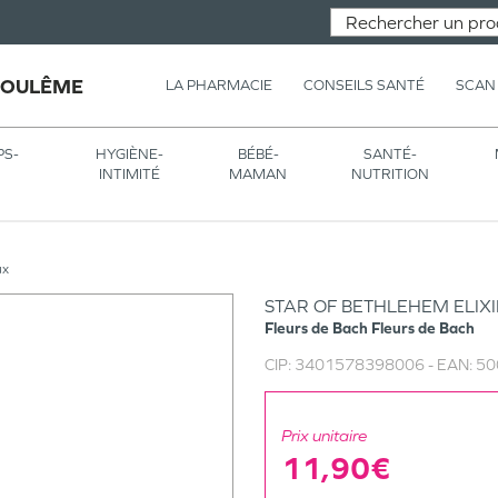
GOULÊME
LA PHARMACIE
CONSEILS SANTÉ
SCAN
PS-
HYGIÈNE-
BÉBÉ-
SANTÉ-
INTIMITÉ
MAMAN
NUTRITION
ux
STAR OF BETHLEHEM ELIX
Fleurs de Bach
Fleurs de Bach
CIP:
3401578398006
- EAN:
50
Prix unitaire
11,90€