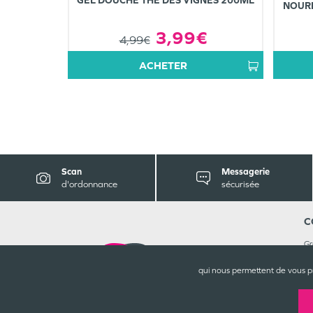
NOURR
3,99€
4,99€
ACHETER
Scan
Messagerie
d'ordonnance
sécurisée
C
Gr
9 
1
qui nous permettent de vous p
05
Re