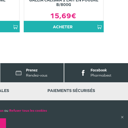
0ML
GALLIA CALISMA 2 LAIT EN POUDRE
B/800G
15,69€
ACHETER
Prenez
Facebook
Rendez-vous
Pharmabest
ALES
PAIEMENTS SÉCURISÉS
lus
ou
Refuser tous les cookies