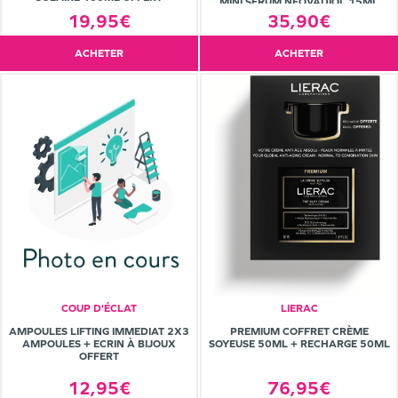
MINI SÉRUM NEOVADIOL 15ML
OFFERT
19,95€
35,90€
ACHETER
ACHETER
COUP D'ÉCLAT
LIERAC
AMPOULES LIFTING IMMEDIAT 2X3
PREMIUM COFFRET CRÈME
AMPOULES + ECRIN À BIJOUX
SOYEUSE 50ML + RECHARGE 50ML
OFFERT
12,95€
76,95€