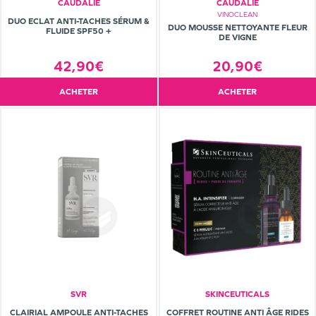
CAUDALIE
CAUDALIE
VINOCLEAN
DUO ECLAT ANTI-TACHES SÉRUM &
DUO MOUSSE NETTOYANTE FLEUR
FLUIDE SPF50 +
DE VIGNE
20,90€
42,90€
ACHETER
ACHETER
SVR
SKINCEUTICALS
CLAIRIAL AMPOULE ANTI-TACHES
COFFRET ROUTINE ANTI ÂGE RIDES