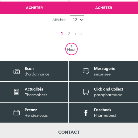
ACHETER
ACHETER
Afficher :
1
2
›
»
Haut
Scan
Messagerie
d'ordonnance
sécurisée
Actualités
Click and Collect
Pharmabest
parapharmacie
Prenez
Facebook
Rendez-vous
Pharmabest
CONTACT