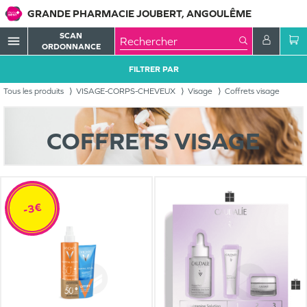
GRANDE PHARMACIE JOUBERT, ANGOULÊME
SCAN
menu
ORDONNANCE
FILTRER PAR
Tous les produits
VISAGE-CORPS-CHEVEUX
Visage
Coffrets visage
COFFRETS VISAGE
-3€