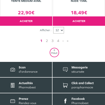
TEINTE MEDIUM 40ML
NUDE 15ML
22,90€
18,49€
ACHETER
ACHETER
Afficher :
1
2
3
4
›
»
Haut
Scan
Messagerie
d'ordonnance
sécurisée
Actualités
Click and Collect
Pharmabest
parapharmacie
Prenez
Facebook
Rendez-vous
Pharmabest