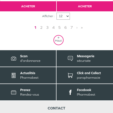
ACHETER
ACHETER
Afficher :
1
2
3
4
5
6
7
›
»
Haut
Scan
Messagerie
d'ordonnance
sécurisée
Actualités
Click and Collect
Pharmabest
parapharmacie
Prenez
Facebook
Rendez-vous
Pharmabest
CONTACT