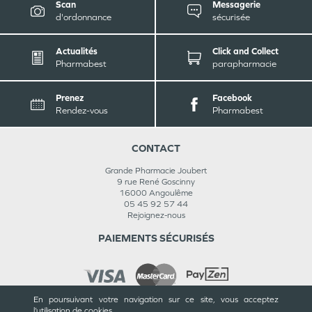
Scan
Messagerie
d'ordonnance
sécurisée
Actualités
Click and Collect
Pharmabest
parapharmacie
Prenez
Facebook
Rendez-vous
Pharmabest
CONTACT
Grande Pharmacie Joubert
9 rue René Goscinny
16000
Angoulême
05 45 92 57 44
Rejoignez-nous
PAIEMENTS SÉCURISÉS
En poursuivant votre navigation sur ce site, vous acceptez
l’utilisation de cookies