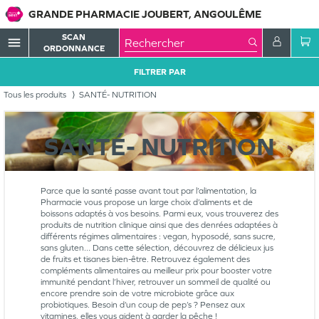
GRANDE PHARMACIE JOUBERT, ANGOULÊME
SCAN
menu
ORDONNANCE
FILTRER PAR
Tous les produits
SANTÉ- NUTRITION
SANTÉ- NUTRITION
Parce que la santé passe avant tout par l’alimentation, la
Pharmacie vous propose un large choix d’aliments et de
boissons adaptés à vos besoins. Parmi eux, vous trouverez des
produits de nutrition clinique ainsi que des denrées adaptées à
différents régimes alimentaires : vegan, hyposodé, sans sucre,
sans gluten... Dans cette sélection, découvrez de délicieux jus
de fruits et tisanes bien-être. Retrouvez également des
compléments alimentaires au meilleur prix pour booster votre
immunité pendant l’hiver, retrouver un sommeil de qualité ou
encore prendre soin de votre microbiote grâce aux
probiotiques. Besoin d’un coup de pep’s ? Pensez aux
vitamines, elles vous aident à garder la pêche !