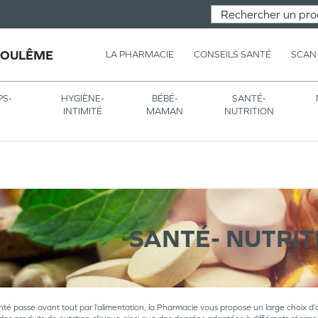
GOULÊME
LA PHARMACIE
CONSEILS SANTÉ
SCAN
PS-
HYGIÈNE-
BÉBÉ-
SANTÉ-
INTIMITÉ
MAMAN
NUTRITION
SANTÉ- NUTRIT
nté passe avant tout par l’alimentation, la Pharmacie vous propose un large choix d’