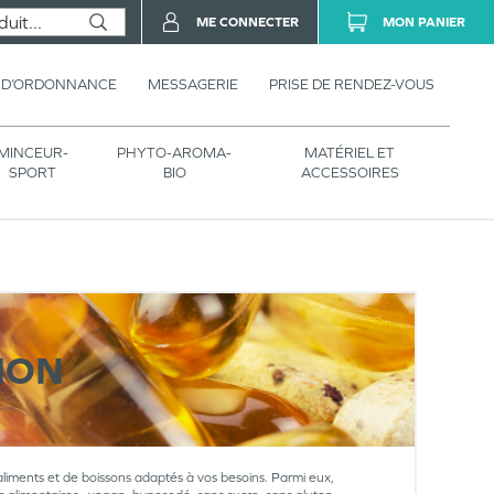
ME CONNECTER
MON PANIER
 D’ORDONNANCE
MESSAGERIE
PRISE DE RENDEZ-VOUS
MINCEUR-
PHYTO-AROMA-
MATÉRIEL ET
SPORT
BIO
ACCESSOIRES
ION
aliments et de boissons adaptés à vos besoins. Parmi eux,