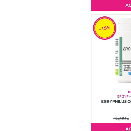
-15%
N
ERGYPH
EGRYPHILUS C
15,99€