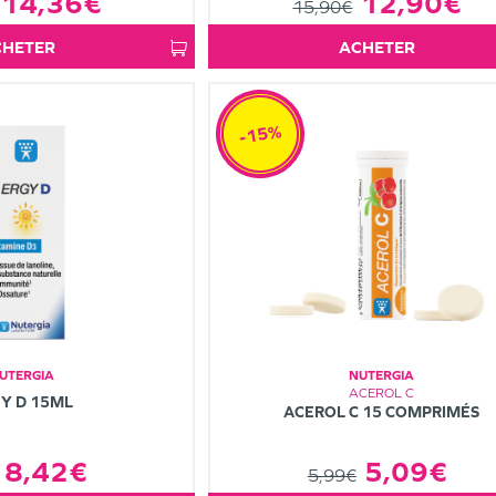
14,36€
12,90€
15,90€
ACHETER
ACHETER
-15%
UTERGIA
NUTERGIA
ACEROL C
Y D 15ML
ACEROL C 15 COMPRIMÉS
8,42€
5,09€
5,99€