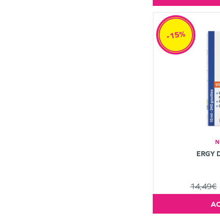
-15%
N
ERGY D
14,49€