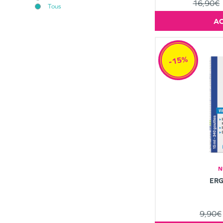
16,90€
Tous
-15%
N
ERG
9,90€