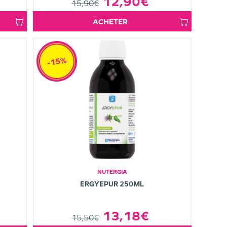
12,90€
15,90€
ACHETER
-15%
NUTERGIA
ERGYEPUR 250ML
13,18€
15,50€