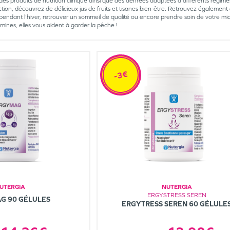
es produits de nutrition clinique ainsi que des denrées adaptées à différents régimes
ction, découvrez de délicieux jus de fruits et tisanes bien-être. Retrouvez égalemen
pendant l’hiver, retrouver un sommeil de qualité ou encore prendre soin de votre mi
ines, elles vous aident à garder la pêche !
-3€
UTERGIA
NUTERGIA
ERGYSTRESS SEREN
G 90 GÉLULES
ERGYTRESS SEREN 60 GÉLULE