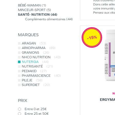
vous trouverez d
Dans cette séle
BÉBÉ-MAMAN
1
votre immunité 
MINCEUR-SPORT
5
Pensez aux vitam
SANTÉ- NUTRITION
44
Compléments alimentaires
44
MARQUES
-15%
ARAGAN
(53)
ARKOPHARMA
(89)
GRANIONS
(26)
NHCO NUTRITION
(43)
NUTERGIA
(44)
NUTRISANTÉ
(21)
PEDIAKID
(27)
PHARMASCIENCE
(40)
PILEJE
(58)
SUPERDIET
(20)
N
ERGYMA
PRIX
Entre 0 et 25€
Entre 25 et 50€