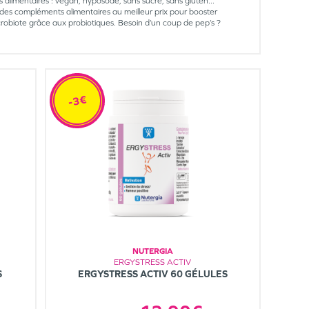
 alimentaires : vegan, hyposodé, sans sucre, sans gluten...
t des compléments alimentaires au meilleur prix pour booster
crobiote grâce aux probiotiques. Besoin d’un coup de pep’s ?
-3€
NUTERGIA
ERGYSTRESS ACTIV
S
ERGYSTRESS ACTIV 60 GÉLULES