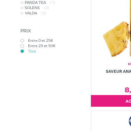
PANDA TEA
(1)
SOLENS
(2)
VALDA
(2)
PRIX
Entre 0 et 25€
Entre 25 et 50€
Tous
H
SAVEUR ANA
8