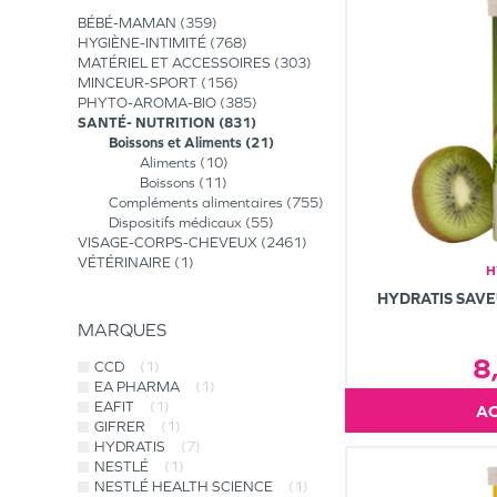
BÉBÉ-MAMAN
359
HYGIÈNE-INTIMITÉ
768
MATÉRIEL ET ACCESSOIRES
303
MINCEUR-SPORT
156
PHYTO-AROMA-BIO
385
SANTÉ- NUTRITION
831
Boissons et Aliments
21
Aliments
10
Boissons
11
Compléments alimentaires
755
Dispositifs médicaux
55
VISAGE-CORPS-CHEVEUX
2461
VÉTÉRINAIRE
1
H
HYDRATIS SAVE
MARQUES
8
CCD
(1)
EA PHARMA
(1)
EAFIT
(1)
GIFRER
(1)
HYDRATIS
(7)
NESTLÉ
(1)
NESTLÉ HEALTH SCIENCE
(1)