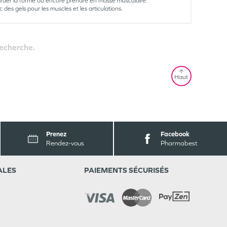
rder la forme ou encore prendre en masse musculaire.
s gels pour les muscles et les articulations.
recherche.
Haut
Prenez
Facebook
Rendez-vous
Pharmabest
ALES
PAIEMENTS SÉCURISÉS