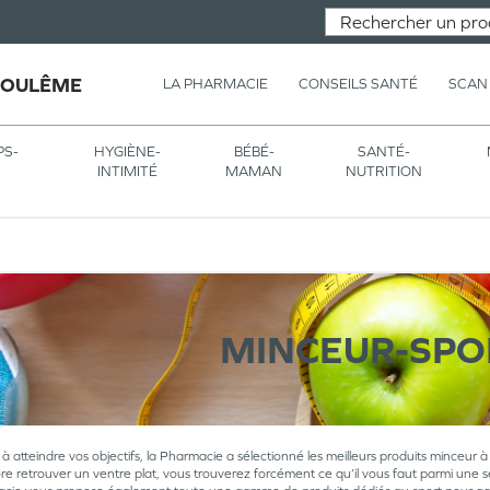
GOULÊME
LA PHARMACIE
CONSEILS SANTÉ
SCAN
PS-
HYGIÈNE-
BÉBÉ-
SANTÉ-
INTIMITÉ
MAMAN
NUTRITION
MINCEUR-SPO
à atteindre vos objectifs, la Pharmacie a sélectionné les meilleurs produits minceur à 
ore retrouver un ventre plat, vous trouverez forcément ce qu’il vous faut parmi une s