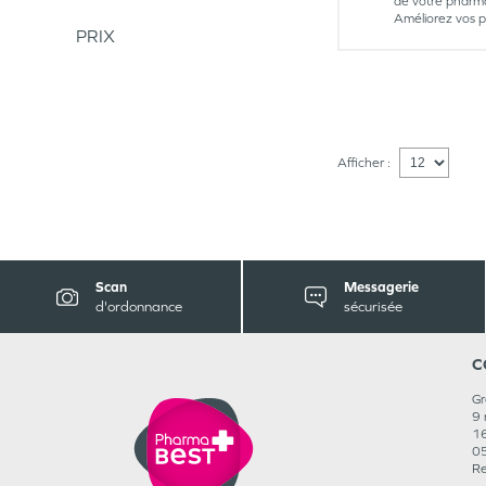
de votre pharm
Améliorez vos p
PRIX
Afficher :
Scan
Messagerie
d'ordonnance
sécurisée
C
Gr
9 
1
05
Re