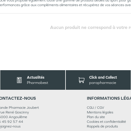
acie vous propose également toute une gamme de produits dédiés au sport pour ga
erformances grâce aux compléments alimentaires et récupérez de vos séances avec de
Aucun produit ne correspond à votre 
Actualités
Click and Collect
Pharmabest
parapharmacie
ONTACT
EZ-NOUS
INFORMATIONS
LÉG
ande Pharmacie Joubert
CGU / CGV
rue René Goscinny
Mentions légales
6000
Angoulême
Plan du site
 45 92 57 44
Cookies et confidentialité
joignez-nous
Rappels de produits