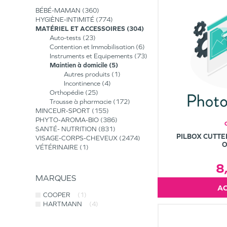
BÉBÉ-MAMAN
360
HYGIÈNE-INTIMITÉ
774
MATÉRIEL ET ACCESSOIRES
304
Auto-tests
23
Contention et Immobilisation
6
Instruments et Equipements
73
Maintien à domicile
5
Autres produits
1
Incontinence
4
Orthopédie
25
Trousse à pharmacie
172
MINCEUR-SPORT
155
PHYTO-AROMA-BIO
386
SANTÉ- NUTRITION
831
PILBOX CUTT
VISAGE-CORPS-CHEVEUX
2474
O
VÉTÉRINAIRE
1
8
MARQUES
COOPER
(1)
HARTMANN
(4)