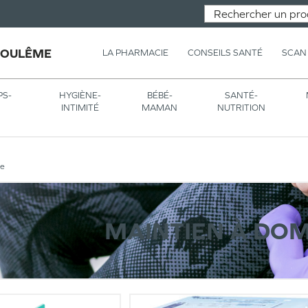
GOULÊME
LA PHARMACIE
CONSEILS SANTÉ
SCAN
PS-
HYGIÈNE-
BÉBÉ-
SANTÉ-
INTIMITÉ
MAMAN
NUTRITION
le
MAINTIEN À DOM