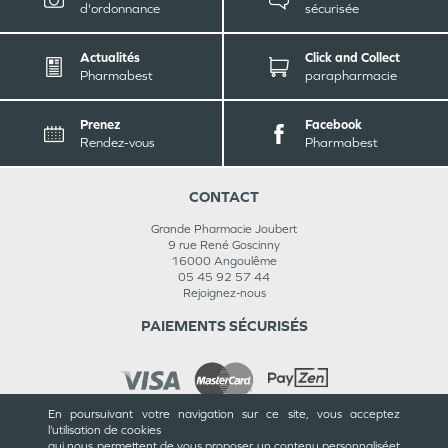
d'ordonnance
sécurisée
Actualités
Click and Collect
Pharmabest
parapharmacie
Prenez
Facebook
Rendez-vous
Pharmabest
CONTACT
Grande Pharmacie Joubert
9 rue René Goscinny
16000
Angoulême
05 45 92 57 44
Rejoignez-nous
PAIEMENTS SÉCURISÉS
En poursuivant votre navigation sur ce site, vous acceptez
l’utilisation de cookies
INFORMATIONS
qui nous permettent de vous proposer un contenu personnalisé
et