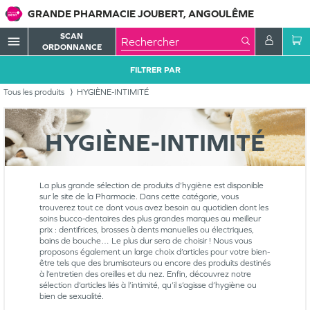
GRANDE PHARMACIE JOUBERT, ANGOULÊME
SCAN
menu
ORDONNANCE
FILTRER PAR
Tous les produits
HYGIÈNE-INTIMITÉ
HYGIÈNE-INTIMITÉ
La plus grande sélection de produits d’hygiène est disponible
sur le site de la Pharmacie. Dans cette catégorie, vous
trouverez tout ce dont vous avez besoin au quotidien dont les
soins bucco-dentaires des plus grandes marques au meilleur
prix : dentifrices, brosses à dents manuelles ou électriques,
bains de bouche… Le plus dur sera de choisir ! Nous vous
proposons également un large choix d’articles pour votre bien-
être tels que des brumisateurs ou encore des produits destinés
à l’entretien des oreilles et du nez. Enfin, découvrez notre
sélection d’articles liés à l’intimité, qu’il s’agisse d’hygiène ou
bien de sexualité.