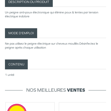
DESCRIPTION DU PRODUIT
Un peigne anti-poux électronique qui élimine poux & lentes par tension
électrique indolore
MODE D’EMPLOI
Ne pas utilisez le peigne électrique sur cheveux mouillés Désinfectez le
peigne après chaque utilisation
CONTENU
1 unité
NOS MEILLEURES
VENTES