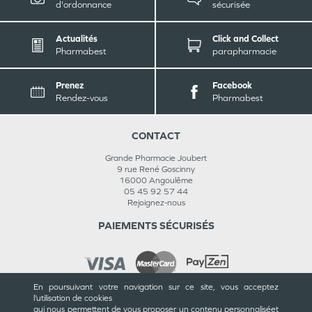
d'ordonnance
sécurisée
Actualités
Click and Collect
Pharmabest
parapharmacie
Prenez
Facebook
Rendez-vous
Pharmabest
CONTACT
Grande Pharmacie Joubert
9 rue René Goscinny
16000
Angoulême
05 45 92 57 44
Rejoignez-nous
PAIEMENTS SÉCURISÉS
En poursuivant votre navigation sur ce site, vous acceptez
l’utilisation de cookies
INFORMATIONS
qui nous permettent de vous proposer un contenu personnalisé
et