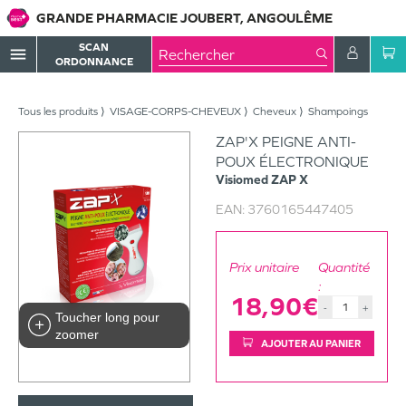
GRANDE PHARMACIE JOUBERT, ANGOULÊME
SCAN
menu
ORDONNANCE
Tous les produits
VISAGE-CORPS-CHEVEUX
Cheveux
Shampoings
ZAP'X PEIGNE ANTI-
POUX ÉLECTRONIQUE
Visiomed
ZAP X
EAN:
3760165447405
Prix unitaire
Quantité
:
18,90€
-
+
Toucher long pour
zoomer
AJOUTER AU PANIER