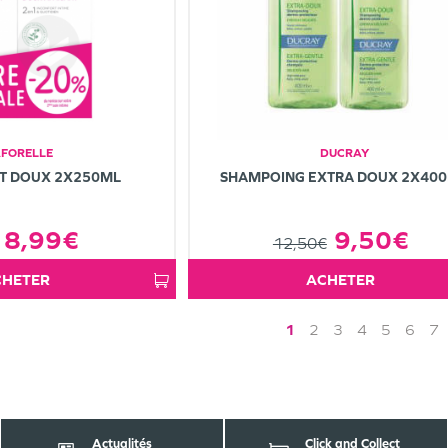
AFORELLE
DUCRAY
NT DOUX 2X250ML
SHAMPOING EXTRA DOUX 2X40
8,99€
9,50€
12,50€
ACHETER
ACHETER
1
2
3
4
5
6
7
Actualités
Click and Collect