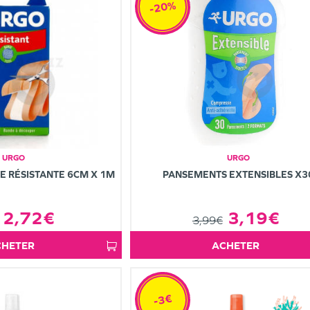
-20%
URGO
URGO
 RÉSISTANTE 6CM X 1M
PANSEMENTS EXTENSIBLES X3
2,72€
3,19€
3,99€
ACHETER
ACHETER
-3€