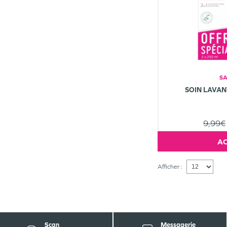
S
SOIN LAVA
9,99€
Afficher :
Scan
Messagerie