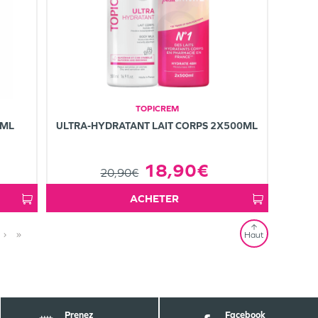
TOPICREM
0ML
ULTRA-HYDRATANT LAIT CORPS 2X500ML
18,90€
20,90€
ACHETER
›
»
Haut
Prenez
Facebook