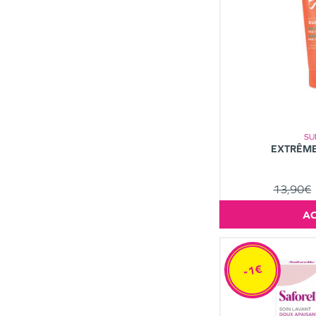
SU
EXTRÊME
13,90€
-1€