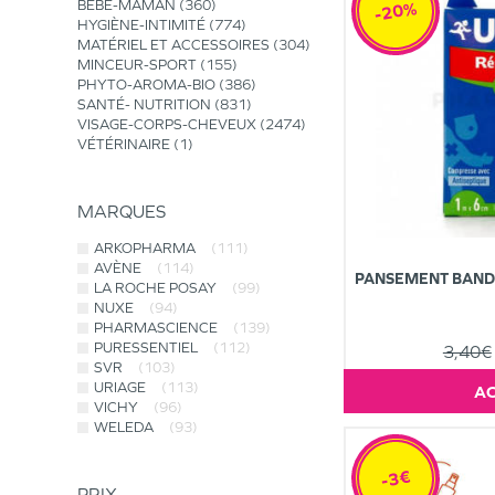
BÉBÉ-MAMAN
360
-20%
HYGIÈNE-INTIMITÉ
774
MATÉRIEL ET ACCESSOIRES
304
MINCEUR-SPORT
155
PHYTO-AROMA-BIO
386
SANTÉ- NUTRITION
831
VISAGE-CORPS-CHEVEUX
2474
VÉTÉRINAIRE
1
MARQUES
ARKOPHARMA
(111)
AVÈNE
(114)
PANSEMENT BANDE
LA ROCHE POSAY
(99)
NUXE
(94)
PHARMASCIENCE
(139)
PURESSENTIEL
(112)
3,40€
SVR
(103)
URIAGE
(113)
VICHY
(96)
WELEDA
(93)
-3€
PRIX