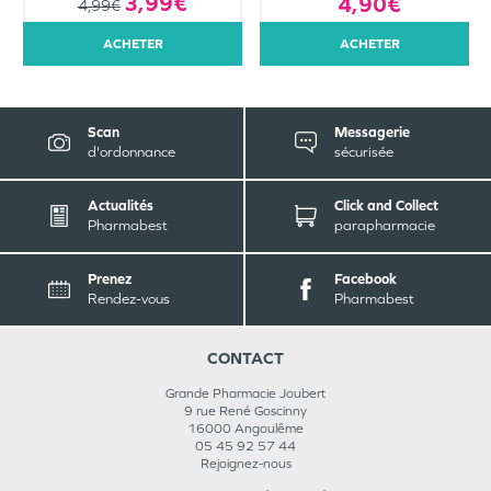
3,99€
4,90€
4,99€
ACHETER
ACHETER
Scan
Messagerie
d'ordonnance
sécurisée
Actualités
Click and Collect
Pharmabest
parapharmacie
Prenez
Facebook
Rendez-vous
Pharmabest
CONTACT
Grande Pharmacie Joubert
9 rue René Goscinny
16000
Angoulême
05 45 92 57 44
Rejoignez-nous