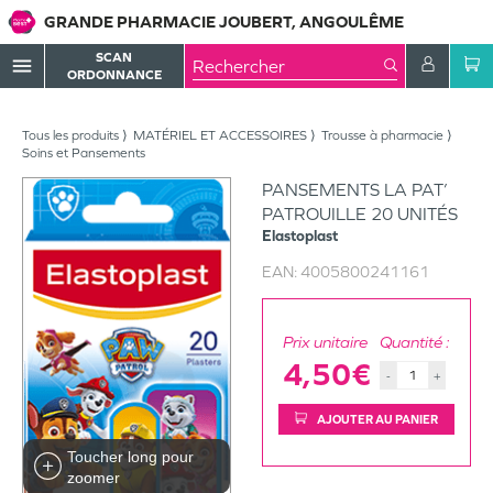
GRANDE PHARMACIE JOUBERT, ANGOULÊME
SCAN
menu
ORDONNANCE
Tous les produits
MATÉRIEL ET ACCESSOIRES
Trousse à pharmacie
Soins et Pansements
PANSEMENTS LA PAT’
PATROUILLE 20 UNITÉS
Elastoplast
EAN:
4005800241161
Prix unitaire
Quantité :
4,50€
-
+
AJOUTER AU PANIER
Toucher long pour
zoomer