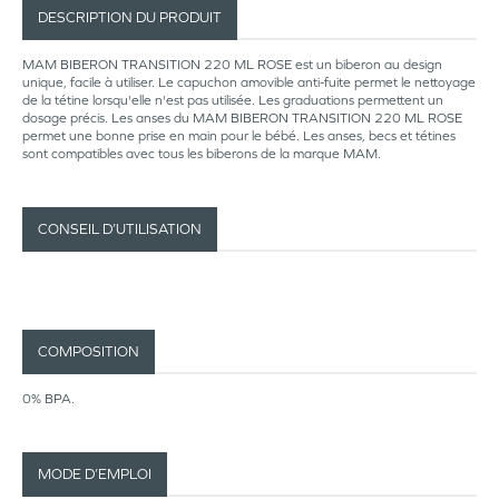
DESCRIPTION DU PRODUIT
MAM BIBERON TRANSITION 220 ML ROSE est un biberon au design
unique, facile à utiliser. Le capuchon amovible anti-fuite permet le nettoyage
de la tétine lorsqu'elle n'est pas utilisée. Les graduations permettent un
dosage précis. Les anses du MAM BIBERON TRANSITION 220 ML ROSE
permet une bonne prise en main pour le bébé. Les anses, becs et tétines
sont compatibles avec tous les biberons de la marque MAM.
CONSEIL D’UTILISATION
COMPOSITION
0% BPA.
MODE D’EMPLOI