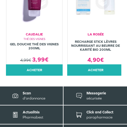
CAUDALIE
LA ROSÉE
THÉ DES VIGNES
RECHARGE STICK LÈVRES
GEL DOUCHE THÉ DES VIGNES
NOURRISSANT AU BEURRE DE
200ML
KARITÉ BIO 200ML
3,99€
4,90€
4,99€
ACHETER
ACHETER
Scan
Messagerie
d'ordonnance
sécurisée
Actualités
Click and Collect
Pharmabest
parapharmacie