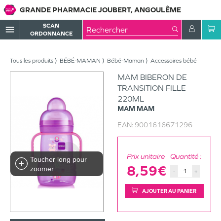
GRANDE PHARMACIE JOUBERT, ANGOULÊME
SCAN
menu
ORDONNANCE
Tous les produits
BÉBÉ-MAMAN
Bébé-Maman
Accessoires bébé
MAM BIBERON DE
TRANSITION FILLE
220ML
MAM
MAM
EAN:
9001616671296
Prix unitaire
Quantité :
Toucher long pour
8,59€
zoomer
-
+
AJOUTER AU PANIER