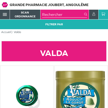
GRANDE PHARMACIE JOUBERT, ANGOULÊME
SCAN
menu
ORDONNANCE
FILTRER PAR
Accueil
Valda
VALDA