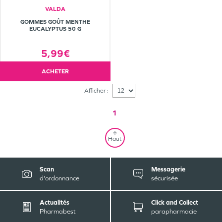
VALDA
GOMMES GOÛT MENTHE
EUCALYPTUS 50 G
5,99€
ACHETER
Afficher :
1
Haut
Scan
Messagerie
d'ordonnance
sécurisée
Actualités
Click and Collect
Pharmabest
parapharmacie