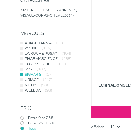
CATÉGORIES
MATÉRIEL ET ACCESSOIRES
1
VISAGE-CORPS-CHEVEUX
1
MARQUES
ARKOPHARMA
(110)
AVÈNE
(116)
LA ROCHE POSAY
(104)
PHARMASCIENCE
(138)
PURESSENTIEL
(111)
SVR
(102)
SIGVARIS
(2)
URIAGE
(112)
VICHY
(98)
ECRINAL ONGLES
WELEDA
(93)
PRIX
Entre 0 et 25€
Entre 25 et 50€
Afficher :
Tous