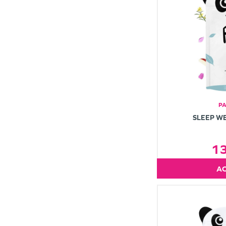
P
SLEEP WE
1