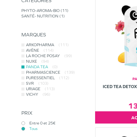
CATÉGORIES
PHYTO-AROMA-BIO
11
SANTÉ- NUTRITION
1
MARQUES
ARKOPHARMA
(111)
AVÈNE
(114)
LA ROCHE POSAY
(99)
NUXE
(94)
PANDA TEA
(0)
PHARMASCIENCE
(139)
PURESSENTIEL
(112)
P
SVR
(103)
ICED TEA DETO
URIAGE
(113)
VICHY
(96)
1
PRIX
Entre 0 et 25€
Tous