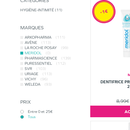
CATÉGORIES
HYGIÈNE-INTIMITÉ
11
-1€
MARQUES
ARKOPHARMA
(111)
AVÈNE
(113)
LA ROCHE POSAY
(99)
MERIDOL
(0)
PHARMASCIENCE
(139)
PURESSENTIEL
(112)
SVR
(103)
URIAGE
(113)
VICHY
(96)
DENTIFRICE P
WELEDA
(93)
2
8,99€
PRIX
Entre 0 et 25€
Tous