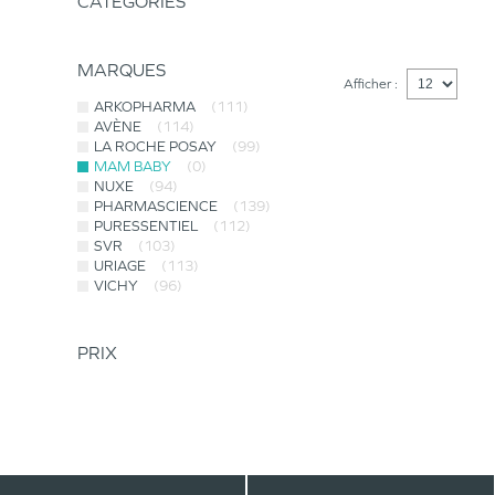
CATÉGORIES
MARQUES
Afficher :
ARKOPHARMA
(111)
AVÈNE
(114)
LA ROCHE POSAY
(99)
MAM BABY
(0)
NUXE
(94)
PHARMASCIENCE
(139)
PURESSENTIEL
(112)
SVR
(103)
URIAGE
(113)
VICHY
(96)
PRIX