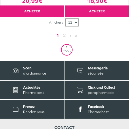
20,99€
18,90€
ACHETER
ACHETER
Afficher :
1
2
›
»
Haut
Scan
Messagerie
d'ordonnance
sécurisée
Actualités
Click and Collect
Pharmabest
parapharmacie
Prenez
Facebook
Rendez-vous
Pharmabest
CONTACT