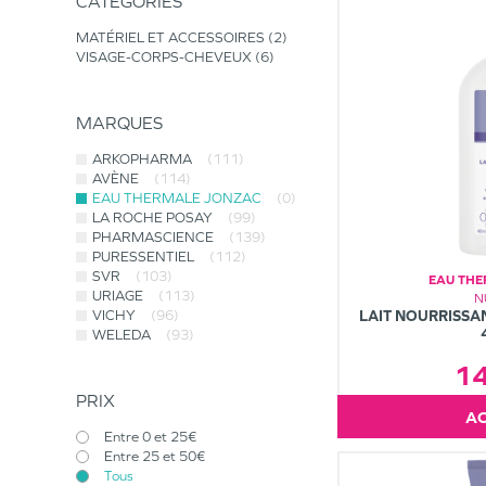
CATÉGORIES
MATÉRIEL ET ACCESSOIRES
2
VISAGE-CORPS-CHEVEUX
6
MARQUES
ARKOPHARMA
(111)
AVÈNE
(114)
EAU THERMALE JONZAC
(0)
LA ROCHE POSAY
(99)
PHARMASCIENCE
(139)
PURESSENTIEL
(112)
SVR
(103)
EAU TH
URIAGE
(113)
N
VICHY
(96)
LAIT NOURRISSA
WELEDA
(93)
1
PRIX
Entre 0 et 25€
Entre 25 et 50€
Tous