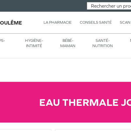
GOULÊME
LA PHARMACIE
CONSEILS SANTÉ
SCAN
PS-
HYGIÈNE-
BÉBÉ-
SANTÉ-
INTIMITÉ
MAMAN
NUTRITION
EAU THERMALE J