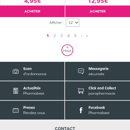
4,95€
12,95€
ACHETER
ACHETER
Afficher :
1
2
3
4
5
›
»
Haut
Scan
Messagerie
d'ordonnance
sécurisée
Actualités
Click and Collect
Pharmabest
parapharmacie
Prenez
Facebook
Rendez-vous
Pharmabest
CONTACT