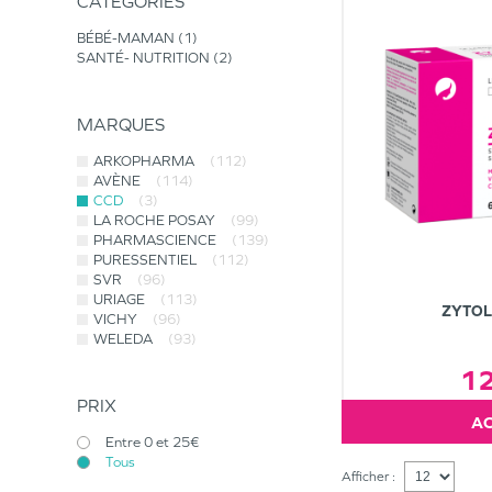
CATÉGORIES
BÉBÉ-MAMAN
1
SANTÉ- NUTRITION
2
MARQUES
ARKOPHARMA
(112)
AVÈNE
(114)
CCD
(3)
LA ROCHE POSAY
(99)
PHARMASCIENCE
(139)
PURESSENTIEL
(112)
SVR
(96)
URIAGE
(113)
ZYTOL
VICHY
(96)
WELEDA
(93)
1
PRIX
Entre 0 et 25€
Tous
Afficher :