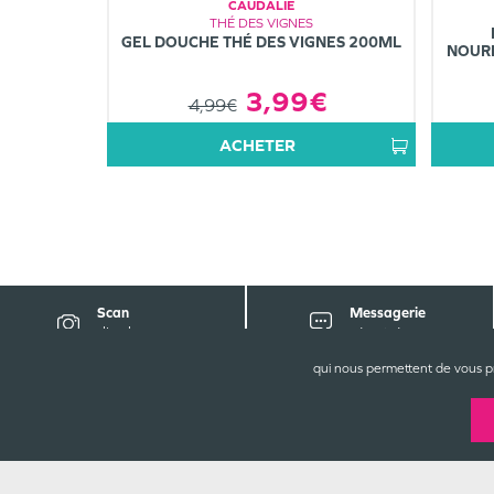
CAUDALIE
THÉ DES VIGNES
GEL DOUCHE THÉ DES VIGNES 200ML
NOURR
3,99€
4,99€
ACHETER
Scan
Messagerie
d'ordonnance
sécurisée
qui nous permettent de vous p
C
Gr
9 
1
05