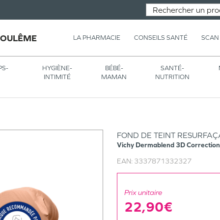
GOULÊME
LA PHARMACIE
CONSEILS SANTÉ
SCAN
PS-
HYGIÈNE-
BÉBÉ-
SANTÉ-
INTIMITÉ
MAMAN
NUTRITION
FOND DE TEINT RESURFAÇ
Vichy
Dermablend 3D Correction
EAN:
3337871332327
Prix unitaire
22,90€