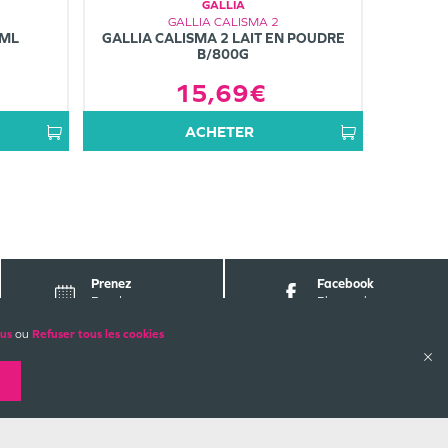
GALLIA
GALLIA CALISMA 2
0ML
GALLIA CALISMA 2 LAIT EN POUDRE
B/800G
15,69€
ACHETER
Prenez
Facebook
Rendez-vous
Pharmabest
lus
ou
Refuser tous les cookies
ALES
PAIEMENTS SÉCURISÉS