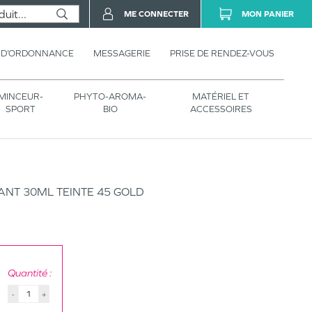
ME CONNECTER
MON PANIER
 D’ORDONNANCE
MESSAGERIE
PRISE DE RENDEZ-VOUS
MINCEUR-
PHYTO-AROMA-
MATÉRIEL ET
SPORT
BIO
ACCESSOIRES
ANT 30ML TEINTE 45 GOLD
Quantité :
-
+