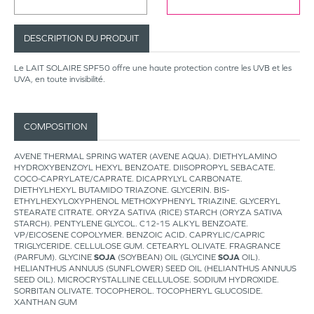
DESCRIPTION DU PRODUIT
Le LAIT SOLAIRE SPF50 offre une haute protection contre les UVB et les
UVA, en toute invisibilité.
COMPOSITION
AVENE THERMAL SPRING WATER (AVENE AQUA). DIETHYLAMINO
HYDROXYBENZOYL HEXYL BENZOATE. DIISOPROPYL SEBACATE.
COCO-CAPRYLATE/CAPRATE. DICAPRYLYL CARBONATE.
DIETHYLHEXYL BUTAMIDO TRIAZONE. GLYCERIN. BIS-
ETHYLHEXYLOXYPHENOL METHOXYPHENYL TRIAZINE. GLYCERYL
STEARATE CITRATE. ORYZA SATIVA (RICE) STARCH (ORYZA SATIVA
STARCH). PENTYLENE GLYCOL. C12-15 ALKYL BENZOATE.
VP/EICOSENE COPOLYMER. BENZOIC ACID. CAPRYLIC/CAPRIC
TRIGLYCERIDE. CELLULOSE GUM. CETEARYL OLIVATE. FRAGRANCE
(PARFUM). GLYCINE
SOJA
(SOYBEAN) OIL (GLYCINE
SOJA
OIL).
HELIANTHUS ANNUUS (SUNFLOWER) SEED OIL (HELIANTHUS ANNUUS
SEED OIL). MICROCRYSTALLINE CELLULOSE. SODIUM HYDROXIDE.
SORBITAN OLIVATE. TOCOPHEROL. TOCOPHERYL GLUCOSIDE.
XANTHAN GUM