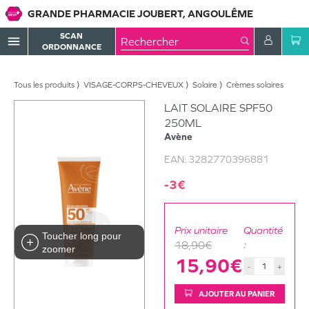
GRANDE PHARMACIE JOUBERT, ANGOULÊME
SCAN
menu
ORDONNANCE
Tous les produits
VISAGE-CORPS-CHEVEUX
Solaire
Crèmes solaires
LAIT SOLAIRE SPF50
250ML
Avène
EAN:
3282770396881
-3€
Prix unitaire
Quantité
Toucher long pour
18,90€
:
zoomer
15,90€
-
+
AJOUTER AU PANIER