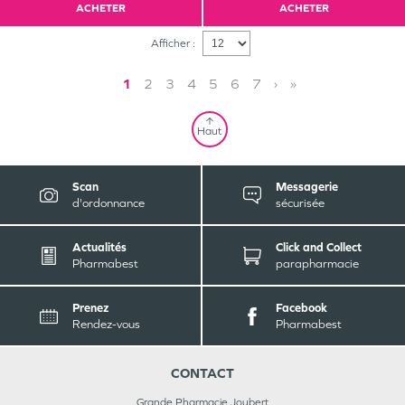
ACHETER
ACHETER
Afficher :
1
2
3
4
5
6
7
›
»
Haut
Scan
Messagerie
d'ordonnance
sécurisée
Actualités
Click and Collect
Pharmabest
parapharmacie
Prenez
Facebook
Rendez-vous
Pharmabest
CONTACT
Grande Pharmacie Joubert