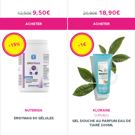
9,50€
18,90€
12,50€
20,90€
ACHETER
ACHETER
-15%
-1€
NUTERGIA
KLORANE
CUPUAÇU
ERGYMAG 90 GÉLULES
GEL DOUCHE AU PARFUM EAU DE
TIARÉ 200ML