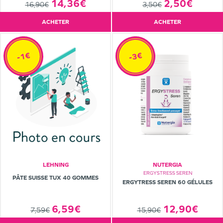
2,50€
14,36€
3,50€
16,90€
ACHETER
ACHETER
-1€
-3€
LEHNING
NUTERGIA
ERGYSTRESS SEREN
PÂTE SUISSE TUX 40 GOMMES
ERGYTRESS SEREN 60 GÉLULES
12,90€
6,59€
15,90€
7,59€